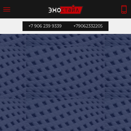
+7 906 239 9339
+79062332205