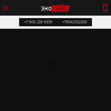
+7 906 239 9339
+79062332205