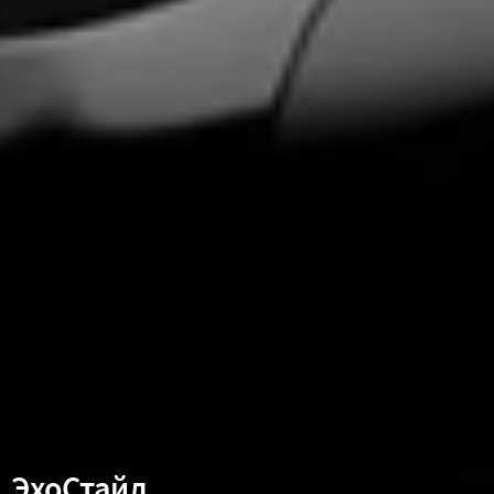
ЭхоСтайл