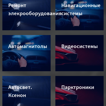
Ремонт
Навигационные
элекрооборудования
системы
Автомагнитолы
Видеосистемы
Автосвет.
Парктроники
Ксенон