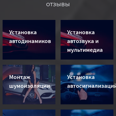
отзывы
Установка
Установка
автодинамиков
автозвука и
мультимедиа
Монтаж
Установка
шумоизоляции
автосигнализаци