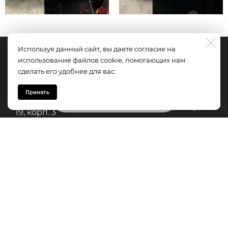
Используя данный сайт, вы даете согласие на
УСЛУГИ
ЭхоСтайл
использование файлов cookie, помогающих нам
сделать его удобнее для вас.
Установка
Калининград,
автодинамиков
Принять
Задать вопрос
ул. Дзержинского,
Установка автозвука
19, корп. 3
Установка
автосигнализаций
Самые громкие
инсталляции
Ремонт
Кенига!
элекрооборудования
Навигационные
© 1999-2025. Все
системы
права защищены
Автомагнитолы