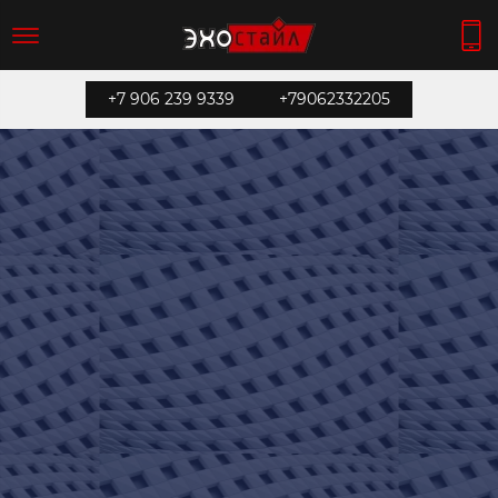
+7 906 239 9339
+79062332205